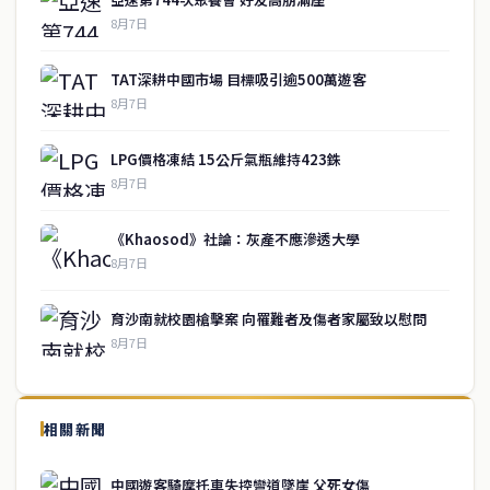
8月7日
TAT深耕中國市場 目標吸引逾500萬遊客
8月7日
LPG價格凍結 15公斤氣瓶維持423銖
8月7日
《Khaosod》社論：灰產不應滲透大學
8月7日
育沙南就校園槍擊案 向罹難者及傷者家屬致以慰問
8月7日
↑ 回到頂端
service@thaichinesenews.com
相關新聞
關於我們
中國遊客騎摩托車失控彎道墜崖 父死女傷