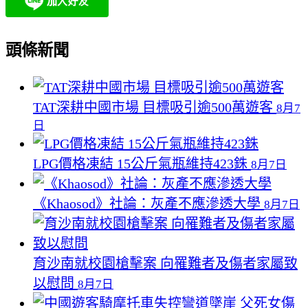
頭條新聞
TAT深耕中國市場 目標吸引逾500萬遊客
8月7
日
LPG價格凍結 15公斤氣瓶維持423銖
8月7日
《Khaosod》社論：灰產不應滲透大學
8月7日
育沙南就校園槍擊案 向罹難者及傷者家屬致
以慰問
8月7日