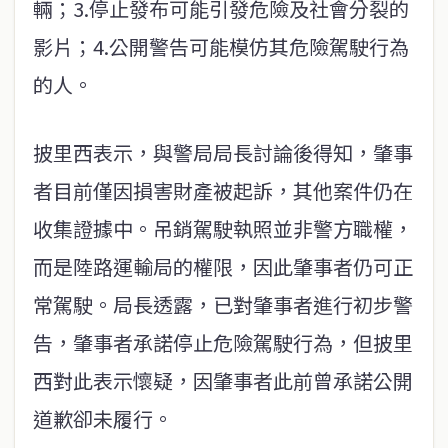
輛；3.停止發布可能引發危險及社會分裂的
影片；4.公開警告可能模仿其危險駕駛行為
的人。
披里西表示，與警局局長討論後得知，肇事
者目前僅因損害財產被起訴，其他案件仍在
收集證據中。吊銷駕駛執照並非警方職權，
而是陸路運輸局的權限，因此肇事者仍可正
常駕駛。局長透露，已對肇事者進行初步警
告，肇事者承諾停止危險駕駛行為，但披里
西對此表示懷疑，因肇事者此前曾承諾公開
道歉卻未履行。