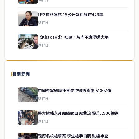
LPG價格凍結 15公斤氣瓶維持423銖
service@thaichinesenews.com
↑ 回到頂端
8月7日
《Khaosod》社論：灰產不應滲透大學
8月7日
關於我們
泰國中文新聞（TCN）是一家總部設於曼谷的中文新聞媒體，致力於
報導泰國當地政治、經濟、華人社群與社會時事，為在泰華人讀者提
相關新聞
供即時、客觀、多元的中文新聞內容。
中國遊客騎摩托車失控彎道墜崖 父死女傷
8月7日
快速連結
警方逮捕灰產組織頭目 經費流轉近5,500萬銖
即時
工商
8月7日
政治
美食
財經
房地產
暖府名校槍擊案 學生槍手自戕 動機待查