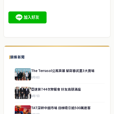
頭條新聞
The Terrasol公寓奠基 緊鄰春武里3大賣場
8月8日
亞速第744次聚餐會 好友高朋滿座
8月7日
TAT深耕中國市場 目標吸引逾500萬遊客