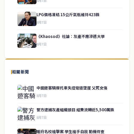
8月7日
LPG價格凍結 15公斤氣瓶維持423銖
service@thaichinesenews.com
↑ 回到頂端
8月7日
《Khaosod》社論：灰產不應滲透大學
8月7日
關於我們
泰國中文新聞（TCN）是一家總部設於曼谷的中文新聞媒體，致力於
報導泰國當地政治、經濟、華人社群與社會時事，為在泰華人讀者提
相關新聞
供即時、客觀、多元的中文新聞內容。
中國遊客騎摩托車失控彎道墜崖 父死女傷
8月7日
快速連結
警方逮捕灰產組織頭目 經費流轉近5,500萬銖
即時
工商
8月7日
政治
美食
財經
房地產
暖府名校槍擊案 學生槍手自戕 動機待查