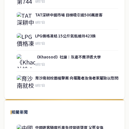
8月7日
TAT深耕中國市場 目標吸引逾500萬遊客
8月7日
LPG價格凍結 15公斤氣瓶維持423銖
8月7日
《Khaosod》社論：灰產不應滲透大學
service@thaichinesenews.com
↑ 回到頂端
8月7日
育沙南就校園槍擊案 向罹難者及傷者家屬致以慰問
8月7日
關於我們
泰國中文新聞（TCN）是一家總部設於曼谷的中文新聞媒體，致力於
報導泰國當地政治、經濟、華人社群與社會時事，為在泰華人讀者提
相關新聞
供即時、客觀、多元的中文新聞內容。
中國遊客騎摩托車失控彎道墜崖 父死女傷