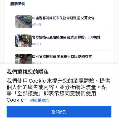
相關新聞
供即時、客觀、多元的中文新聞內容。
中國遊客騎摩托車失控彎道墜崖 父死女傷
8月7日
快速連結
警方逮捕灰產組織頭目 經費流轉近5,500萬銖
即時
工商
8月7日
政治
美食
財經
房地產
暖府名校槍擊案 學生槍手自戕 動機待查
綜合
8月7日
我們重視您的隱私
暖武里名校發生槍擊案 2死15傷
我們使用 Cookie 來提升您的瀏覽體驗、提供
聯絡資訊
8月7日
個人化的廣告或內容，並分析網站流量。點
擊「全部接受」即表示您同意我們使用
歡迎來信洽詢合作事宜
85歲奶奶推車粥攤 譜30年傳奇
Cookie。
或提供新聞線索
隱私權政策
8月7日
service@thaichinesenews.com
全部接受