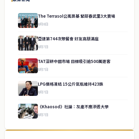
The Terrasol公寓奠基 緊鄰春武里3大賣場
8月8日
亞速第744次聚餐會 好友高朋滿座
8月7日
TAT深耕中國市場 目標吸引逾500萬遊客
8月7日
LPG價格凍結 15公斤氣瓶維持423銖
service@thaichinesenews.com
↑ 回到頂端
8月7日
《Khaosod》社論：灰產不應滲透大學
8月7日
關於我們
泰國中文新聞（TCN）是一家總部設於曼谷的中文新聞媒體，致力於
報導泰國當地政治、經濟、華人社群與社會時事，為在泰華人讀者提