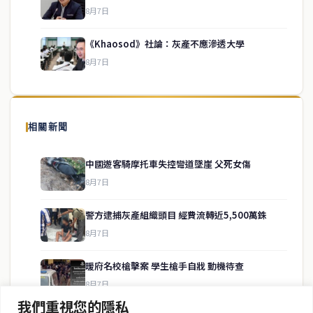
service@thaichinesenews.com
↑ 回到頂端
8月7日
《Khaosod》社論：灰產不應滲透大學
8月7日
關於我們
泰國中文新聞（TCN）是一家總部設於曼谷的中文新聞媒體，致力於
報導泰國當地政治、經濟、華人社群與社會時事，為在泰華人讀者提
相關新聞
供即時、客觀、多元的中文新聞內容。
中國遊客騎摩托車失控彎道墜崖 父死女傷
8月7日
快速連結
警方逮捕灰產組織頭目 經費流轉近5,500萬銖
即時
工商
8月7日
政治
美食
財經
房地產
暖府名校槍擊案 學生槍手自戕 動機待查
綜合
8月7日
我們重視您的隱私