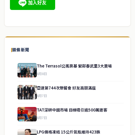
頭條新聞
The Terrasol公寓奠基 緊鄰春武里3大賣場
8月8日
亞速第744次聚餐會 好友高朋滿座
8月7日
TAT深耕中國市場 目標吸引逾500萬遊客
8月7日
LPG價格凍結 15公斤氣瓶維持423銖