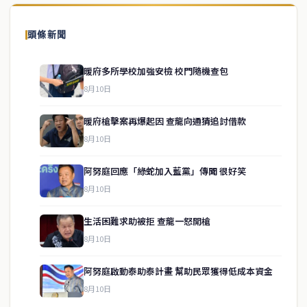
頭條新聞
暖府多所學校加強安檢 校門隨機查包
8月10日
暖府槍擊案再爆起因 查龍向通猜追討借款
8月10日
阿努庭回應「綠蛇加入藍黨」傳聞 很好笑
8月10日
生活困難求助被拒 查龍一怒開槍
service@thaichinesenews.com
↑ 回到頂端
8月10日
阿努庭啟動泰助泰計畫 幫助民眾獲得低成本資金
8月10日
關於我們