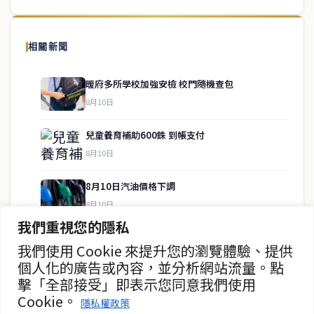
泰國中文新聞（TCN）是一家總部設於曼谷的中文新聞媒體，致力於
報導泰國當地政治、經濟、華人社群與社會時事，為在泰華人讀者提
相關新聞
供即時、客觀、多元的中文新聞內容。
暖府多所學校加強安檢 校門隨機查包
8月10日
快速連結
兒童養育補助600銖 到帳支付
即時
工商
8月10日
政治
美食
財經
房地產
8月10日汽油價格下調
綜合
8月10日
我們重視您的隱私
政府催83萬民眾人驗證福利卡
我們使用 Cookie 來提升您的瀏覽體驗、提供
聯絡資訊
8月10日
個人化的廣告或內容，並分析網站流量。點
擊「全部接受」即表示您同意我們使用
歡迎來信洽詢合作事宜
女星帕帕達發文反擊網路攻擊
Cookie。
或提供新聞線索
隱私權政策
8月10日