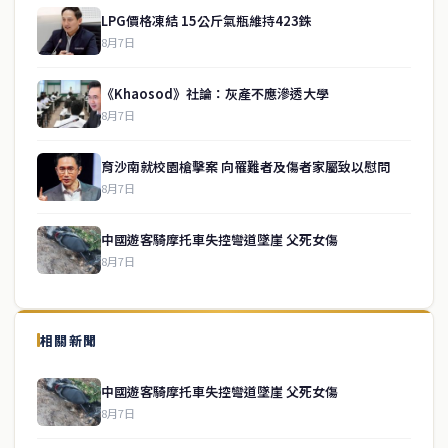
LPG價格凍結 15公斤氣瓶維持423銖
8月7日
《Khaosod》社論：灰產不應滲透大學
8月7日
育沙南就校園槍擊案 向罹難者及傷者家屬致以慰問
8月7日
中國遊客騎摩托車失控彎道墜崖 父死女傷
8月7日
↑ 回到頂端
service@thaichinesenews.com
相關新聞
關於我們
中國遊客騎摩托車失控彎道墜崖 父死女傷
泰國中文新聞（TCN）是一家總部設於曼谷的中文新聞媒體，致力於
8月7日
報導泰國當地政治、經濟、華人社群與社會時事，為在泰華人讀者提