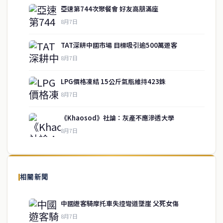
亞速第744次聚餐會 好友高朋滿座
8月7日
TAT深耕中國市場 目標吸引逾500萬遊客
8月7日
LPG價格凍結 15公斤氣瓶維持423銖
service@thaichinesenews.com
↑ 回到頂端
8月7日
《Khaosod》社論：灰產不應滲透大學
8月7日
關於我們
泰國中文新聞（TCN）是一家總部設於曼谷的中文新聞媒體，致力於
報導泰國當地政治、經濟、華人社群與社會時事，為在泰華人讀者提
相關新聞
供即時、客觀、多元的中文新聞內容。
中國遊客騎摩托車失控彎道墜崖 父死女傷
8月7日