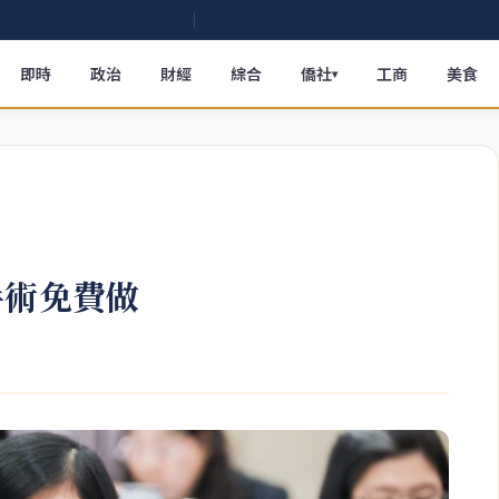
即時
政治
財經
綜合
僑社
工商
美食
▾
手術免費做