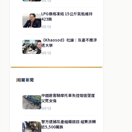
8月7日
LPG價格凍結 15公斤氣瓶維持
423銖
8月7日
《Khaosod》社論：灰產不應滲
透大學
8月7日
相關新聞
中國遊客騎摩托車失控彎道墜崖
父死女傷
8月7日
警方逮捕灰產組織頭目 經費流轉
近5,500萬銖