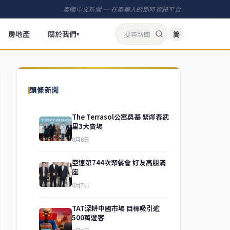
泰國中文新聞 — 在泰華人的即時資訊平台
房地產
關於我們
简
▾
頭條新聞
The Terrasol公寓奠基 緊鄰春武
里3大賣場
8月8日
亞速第744次聚餐會 好友高朋滿
座
8月7日
TAT深耕中國市場 目標吸引逾
500萬遊客