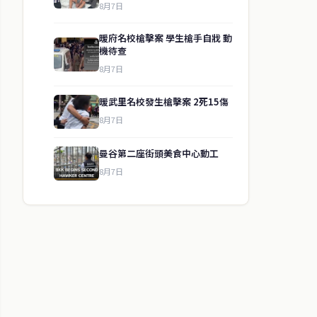
8月7日
暖府名校槍擊案 學生槍手自戕 動
機待查
8月7日
暖武里名校發生槍擊案 2死15傷
8月7日
曼谷第二座街頭美食中心動工
8月7日