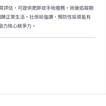
資質評估，可提供肥胖症手術服務。術後追蹤期
回歸正常生活。社保局強調，預防性投資能有
動力核心競爭力。
快速連結
致力於報導
即時
工商
提供即
政治
美食
財經
房地產
綜合