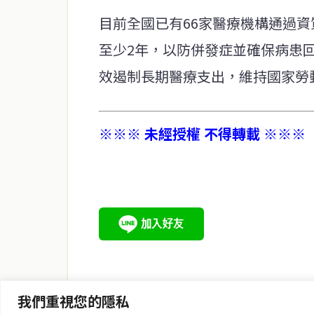
目前全國已有66家醫療機構通過
至少2年，以防併發症並確保病患
效遏制長期醫療支出，維持國家勞
※※※ 未經授權 不得轉載 ※※※
service@thaichinesenews.com
關於我們
泰國中文新聞（TCN）是一家總部設於曼谷的中文新聞媒體，
泰國當地政治、經濟、華人社群與社會時事，為在泰華人讀者
時、客觀、多元的中文新聞內容。
我們重視您的隱私