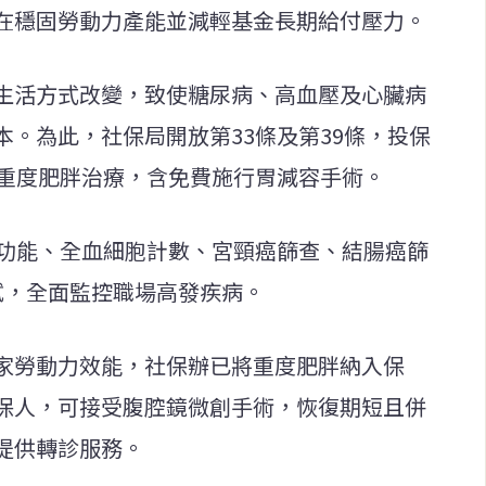
在穩固勞動力產能並減輕基金長期給付壓力。
生活方式改變，致使糖尿病、高血壓及心臟病
。為此，社保局開放第33條及第39條，投保
蓋重度肥胖治療，含免費施行胃減容手術。
腎功能、全血細胞計數、宮頸癌篩查、結腸癌篩
試，全面監控職場高發疾病。
家勞動力效能，社保辦已將重度肥胖納入保
保人，可接受腹腔鏡微創手術，恢復期短且併
提供轉診服務。