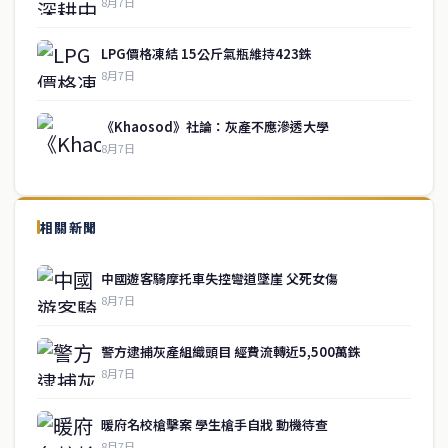
8月7日
LPG價格凍結 15公斤氣瓶維持423銖
8月7日
《Khaosod》社論：灰產不應滲透大學
8月7日
↑ 回到頂端
service@thaichinesenews.com
相關新聞
關於我們
中國遊客騎摩托車失控彎道墜崖 父死女傷
泰國中文新聞（TCN）是一家總部設於曼谷的中文新聞媒體，致力於
8月7日
報導泰國當地政治、經濟、華人社群與社會時事，為在泰華人讀者提
供即時、客觀、多元的中文新聞內容。
警方逮捕灰產組織頭目 經費流轉近5,500萬銖
8月7日
快速連結
暖府名校槍擊案 學生槍手自戕 動機待查
即時
工商
8月7日