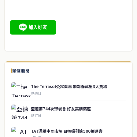
頭條新聞
The Terrasol公寓奠基 緊鄰春武里3大賣場
8月8日
亞速第744次聚餐會 好友高朋滿座
8月7日
TAT深耕中國市場 目標吸引逾500萬遊客