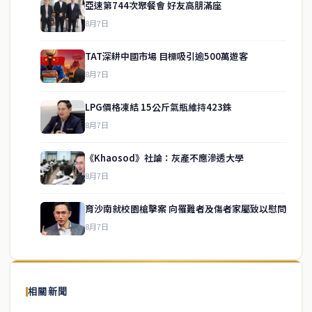
亞速第744次聚餐會 好友高朋滿座
8月7日
TAT深耕中國市場 目標吸引逾500萬遊客
8月7日
LPG價格凍結 15公斤氣瓶維持423銖
8月7日
《Khaosod》社論：灰產不應滲透大學
service@thaichinesenews.com
↑ 回到頂端
8月7日
育沙南就校園槍擊案 向罹難者及傷者家屬致以慰問
8月7日
關於我們
泰國中文新聞（TCN）是一家總部設於曼谷的中文新聞媒體，致力於
報導泰國當地政治、經濟、華人社群與社會時事，為在泰華人讀者提
相關新聞
供即時、客觀、多元的中文新聞內容。