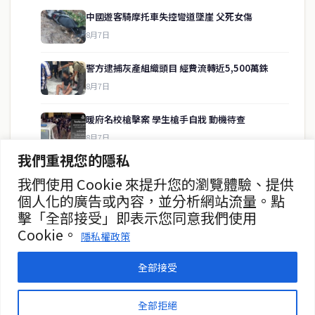
中國遊客騎摩托車失控彎道墜崖 父死女傷
8月7日
快速連結
警方逮捕灰產組織頭目 經費流轉近5,500萬銖
即時
工商
8月7日
政治
美食
財經
房地產
暖府名校槍擊案 學生槍手自戕 動機待查
綜合
8月7日
我們重視您的隱私
暖武里名校發生槍擊案 2死15傷
我們使用 Cookie 來提升您的瀏覽體驗、提供
聯絡資訊
8月7日
個人化的廣告或內容，並分析網站流量。點
擊「全部接受」即表示您同意我們使用
歡迎來信洽詢合作事宜
曼谷第二座街頭美食中心動工
Cookie。
或提供新聞線索
隱私權政策
8月7日
service@thaichinesenews.com
全部接受
© 2026 泰國中文新聞 TCN — All Rights Reserved
全部拒絕