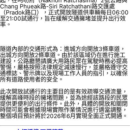
起，在呵叻府（Nakhon Ratchasima）2號公路與
Chang Phueak路-Siri Ratchathani路交匯處
（Pradok路口），正式開放隧道供車輛每日06:00
至21:00試通行，旨在緩解交通擁堵並提升出行效
率。
隧道內部的交通形式為：進城方向開放3條車道，
出城方向開放2條車道。由於該區域仍在進行施工
建設，公路廳懇請廣大用路民眾在駕駛時務必提高
警惕，嚴格按照法律規定減速慢行，並嚴格遵守交
通標誌、警示牌以及現場工作人員的指引，以確保
所有道路使用者的安全。
此次開放試通行的主要目的是有效疏導交通流量，
緩解高峰時段的擁堵問題，並為途經該路段的民眾
提供更便利的出行條件。此外，具體的開放和關閉
時間可能會根據現場實際作業情況進行適當調整，
整個項目預計將於2026年6月實現全面正式開通。