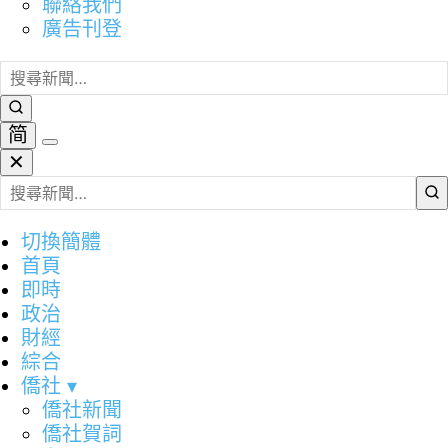
聯絡我們
廣告刊登
简
✕
切換簡體
首頁
即時
政治
財經
綜合
僑社
▾
僑社新聞
僑社賀詞