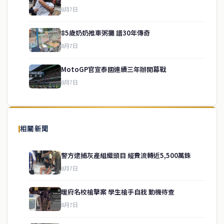
8月7日
85歲奶奶推車粥攤 譜30年傳奇
service@thaichinesenews.com
↑ 回到頂端
8月7日
MotoGP官宣泰國連續三年辦開幕戰
8月7日
關於我們
泰國中文新聞（TCN）是一家總部設於曼谷的中文新聞媒體，致力於
報導泰國當地政治、經濟、華人社群與社會時事，為在泰華人讀者提
相關新聞
供即時、客觀、多元的中文新聞內容。
警方逮捕灰產組織頭目 經費流轉近5,500萬銖
8月7日
快速連結
暖府名校槍擊案 學生槍手自戕 動機待查
即時
工商
8月7日
政治
美食