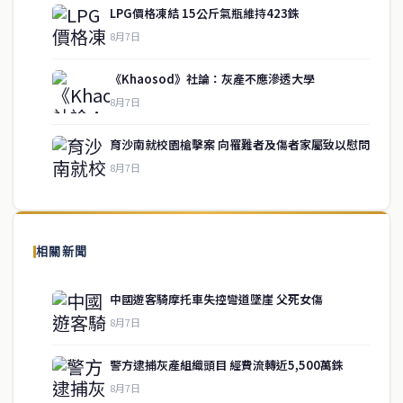
LPG價格凍結 15公斤氣瓶維持423銖
8月7日
《Khaosod》社論：灰產不應滲透大學
service@thaichinesenews.com
↑ 回到頂端
8月7日
育沙南就校園槍擊案 向罹難者及傷者家屬致以慰問
8月7日
關於我們
泰國中文新聞（TCN）是一家總部設於曼谷的中文新聞媒體，致力於
報導泰國當地政治、經濟、華人社群與社會時事，為在泰華人讀者提
相關新聞
供即時、客觀、多元的中文新聞內容。
中國遊客騎摩托車失控彎道墜崖 父死女傷
8月7日
快速連結
警方逮捕灰產組織頭目 經費流轉近5,500萬銖
即時
工商
8月7日