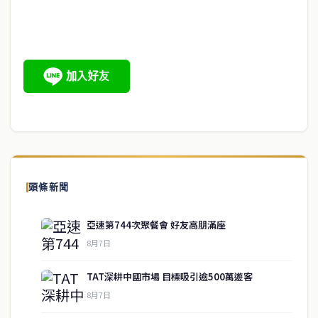
頭條新聞
亞速第744次聚餐會 好友高朋滿座
8月7日
TAT深耕中國市場 目標吸引逾500萬遊客
8月7日