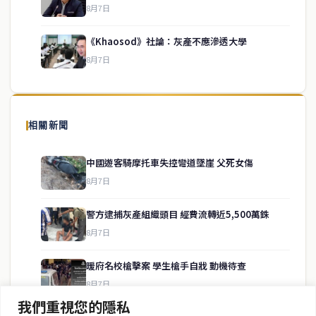
service@thaichinesenews.com
↑ 回到頂端
8月7日
《Khaosod》社論：灰產不應滲透大學
8月7日
關於我們
泰國中文新聞（TCN）是一家總部設於曼谷的中文新聞媒體，致力於
報導泰國當地政治、經濟、華人社群與社會時事，為在泰華人讀者提
相關新聞
供即時、客觀、多元的中文新聞內容。
中國遊客騎摩托車失控彎道墜崖 父死女傷
8月7日
快速連結
警方逮捕灰產組織頭目 經費流轉近5,500萬銖
即時
工商
8月7日
政治
美食
財經
房地產
暖府名校槍擊案 學生槍手自戕 動機待查
綜合
8月7日
我們重視您的隱私