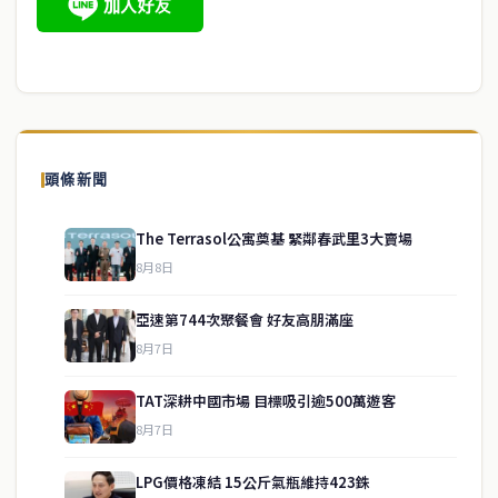
頭條新聞
The Terrasol公寓奠基 緊鄰春武里3大賣場
8月8日
亞速第744次聚餐會 好友高朋滿座
8月7日
TAT深耕中國市場 目標吸引逾500萬遊客
8月7日
LPG價格凍結 15公斤氣瓶維持423銖