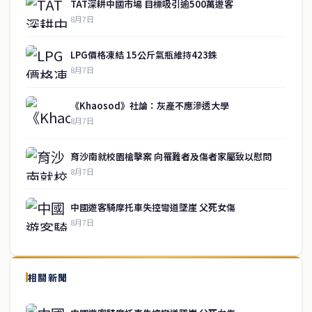
TAT深耕中國市場 目標吸引逾500萬遊客
8月7日
LPG價格凍結 15公斤氣瓶維持423銖
8月7日
《Khaosod》社論：灰產不應滲透大學
8月7日
育沙南就校園槍擊案 向罹難者及傷者家屬致以慰問
8月7日
中國遊客騎摩托車失控彎道墜崖 父死女傷
8月7日
↑ 回到頂端
service@thaichinesenews.com
相關新聞
關於我們