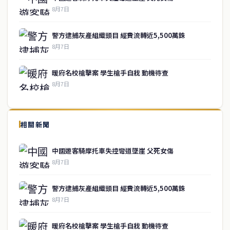
8月7日
警方逮捕灰產組織頭目 經費流轉近5,500萬銖
8月7日
暖府名校槍擊案 學生槍手自戕 動機待查
8月7日
↑ 回到頂端
service@thaichinesenews.com
相關新聞
關於我們
中國遊客騎摩托車失控彎道墜崖 父死女傷
泰國中文新聞（TCN）是一家總部設於曼谷的中文新聞媒體，致力於
8月7日
報導泰國當地政治、經濟、華人社群與社會時事，為在泰華人讀者提
供即時、客觀、多元的中文新聞內容。
警方逮捕灰產組織頭目 經費流轉近5,500萬銖
8月7日
快速連結
暖府名校槍擊案 學生槍手自戕 動機待查
即時
工商