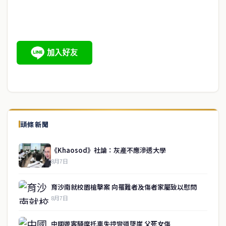
頭條新聞
《Khaosod》社論：灰產不應滲透大學
8月7日
育沙南就校園槍擊案 向罹難者及傷者家屬致以慰問
8月7日
中國遊客騎摩托車失控彎道墜崖 父死女傷