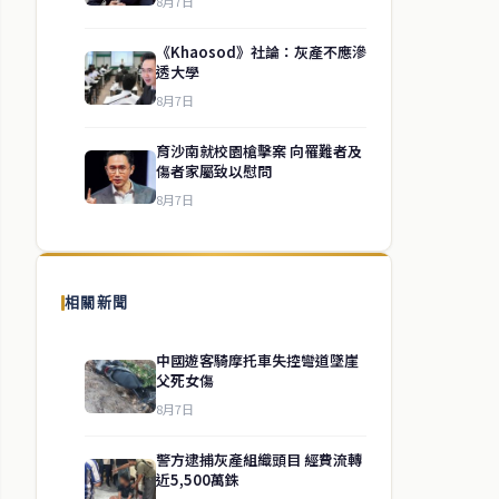
8月7日
《Khaosod》社論：灰產不應滲
透大學
8月7日
育沙南就校園槍擊案 向罹難者及
傷者家屬致以慰問
8月7日
相關新聞
中國遊客騎摩托車失控彎道墜崖
父死女傷
8月7日
警方逮捕灰產組織頭目 經費流轉
近5,500萬銖