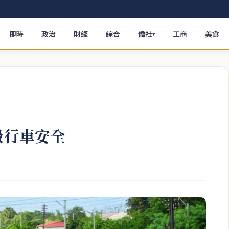
即時
政治
財經
綜合
僑社
工商
美食
▾
級行車安全