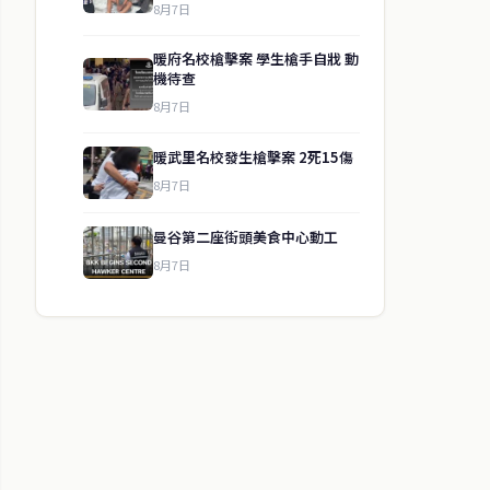
8月7日
暖府名校槍擊案 學生槍手自戕 動
機待查
8月7日
暖武里名校發生槍擊案 2死15傷
8月7日
曼谷第二座街頭美食中心動工
8月7日