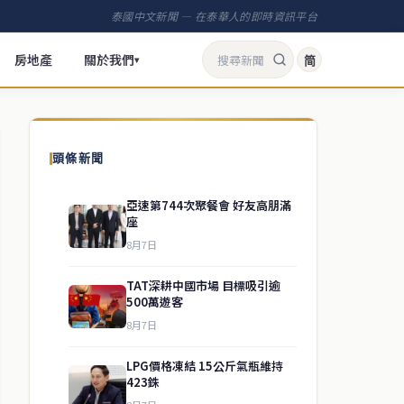
泰國中文新聞 — 在泰華人的即時資訊平台
房地產
關於我們
简
▾
頭條新聞
亞速第744次聚餐會 好友高朋滿
座
8月7日
TAT深耕中國市場 目標吸引逾
500萬遊客
8月7日
LPG價格凍結 15公斤氣瓶維持
423銖