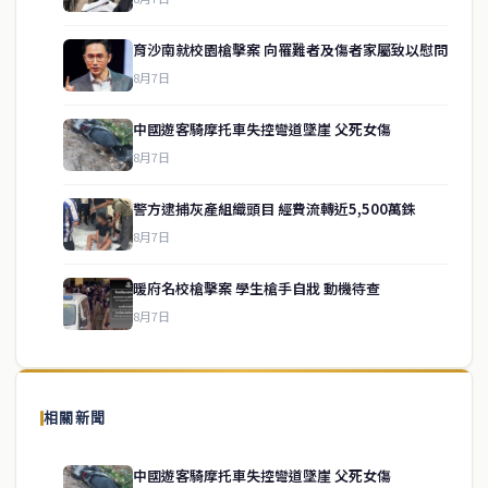
育沙南就校園槍擊案 向罹難者及傷者家屬致以慰問
8月7日
中國遊客騎摩托車失控彎道墜崖 父死女傷
8月7日
警方逮捕灰產組織頭目 經費流轉近5,500萬銖
service@thaichinesenews.com
↑ 回到頂端
8月7日
暖府名校槍擊案 學生槍手自戕 動機待查
8月7日
關於我們
泰國中文新聞（TCN）是一家總部設於曼谷的中文新聞媒體，致力於
報導泰國當地政治、經濟、華人社群與社會時事，為在泰華人讀者提
相關新聞
供即時、客觀、多元的中文新聞內容。
中國遊客騎摩托車失控彎道墜崖 父死女傷