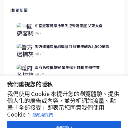
報導泰國當地政治、經濟、華人社群與社會時事，為在泰華人讀者提
相關新聞
供即時、客觀、多元的中文新聞內容。
中國遊客騎摩托車失控彎道墜崖 父死女傷
8月7日
快速連結
警方逮捕灰產組織頭目 經費流轉近5,500萬銖
即時
工商
8月7日
政治
美食
財經
房地產
暖府名校槍擊案 學生槍手自戕 動機待查
綜合
8月7日
我們重視您的隱私
暖武里名校發生槍擊案 2死15傷
我們使用 Cookie 來提升您的瀏覽體驗、提供
聯絡資訊
8月7日
個人化的廣告或內容，並分析網站流量。點
擊「全部接受」即表示您同意我們使用
歡迎來信洽詢合作事宜
MotoGP官宣泰國連續三年辦開幕戰
Cookie。
或提供新聞線索
隱私權政策
8月7日
service@thaichinesenews.com
全部接受