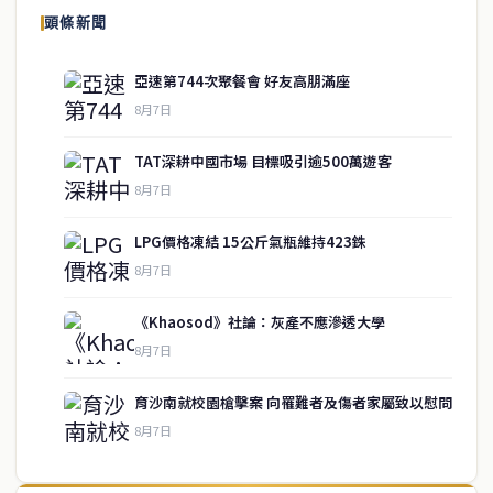
頭條新聞
亞速第744次聚餐會 好友高朋滿座
8月7日
TAT深耕中國市場 目標吸引逾500萬遊客
8月7日
LPG價格凍結 15公斤氣瓶維持423銖
8月7日
《Khaosod》社論：灰產不應滲透大學
service@thaichinesenews.com
↑ 回到頂端
8月7日
育沙南就校園槍擊案 向罹難者及傷者家屬致以慰問
8月7日
關於我們
泰國中文新聞（TCN）是一家總部設於曼谷的中文新聞媒體，致力於