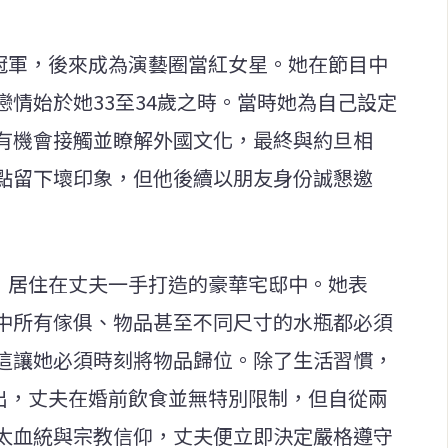
美冠軍，後來成為演藝圈當紅女星。她在節目中
情始於她33至34歲之時。當時她為自己設定
有機會接觸並瞭解外國文化，最終與約旦相
點留下壞印象，但他後續以朋友身份誠懇邀
府，居住在丈夫一手打造的豪華宅邸中。她表
中所有傢俱、物品甚至不同尺寸的水瓶都必須
這讓她必須時刻將物品歸位。除了生活習慣，
指出，丈夫在婚前飲食並無特別限制，但自從兩
太血統與宗教信仰，丈夫便立即決定嚴格遵守