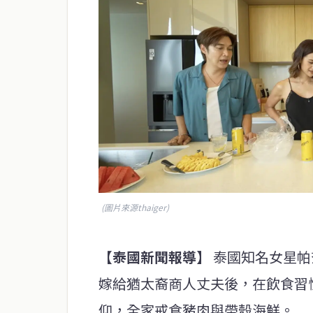
(圖片來源thaiger)
【泰國新聞報導】
泰國知名女星帕
嫁給猶太裔商人丈夫後，在飲食習
仰，全家戒食豬肉與帶殼海鮮。