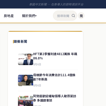
泰國中文新聞 — 在泰華人的即時資訊平台
房地產
關於我們
简
▾
頭條新聞
HFT第2季獲利達4812萬銖 年飆
86.8%
8月6日
母親節今年消費估計111.4億銖
創7年新高
8月6日
阿努庭歡迎緬甸領導人敏昂萊訪
泰 多議題會談