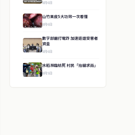
8月6日
山竹果皮5大功效一次看懂
8月6日
數字部嚴打電詐 加速返還受害者
資金
8月6日
水稻瀕臨枯死 村民「抬貓求雨」
8月5日