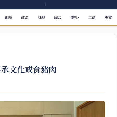
即時
政治
財經
綜合
僑社
工商
美食
▾
傳承文化戒食豬肉