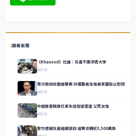
頭條新聞
《Khaosod》社論：灰產不應滲透大學
8月7日
育沙南就校園槍擊案 向罹難者及傷者家屬致以慰問
8月7日
中國遊客騎摩托車失控彎道墜崖 父死女傷
8月7日
警方逮捕灰產組織頭目 經費流轉近5,500萬銖
service@thaichinesenews.com
↑ 回到頂端
8月7日