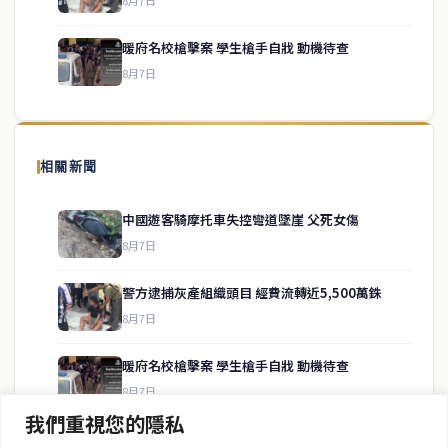
暖府名校槍擊案 學生槍手自戕 動機待查
8月7日
關於我們
泰國中文新聞（TCN）是一家總部設於曼谷的中文新聞媒體，致力於
報導泰國當地政治、經濟、華人社群與社會時事，為在泰華人讀者提
相關新聞
供即時、客觀、多元的中文新聞內容。
中國遊客騎摩托車失控彎道墜崖 父死女傷
8月7日
快速連結
警方逮捕灰產組織頭目 經費流轉近5,500萬銖
即時
工商
8月7日
政治
美食
財經
房地產
暖府名校槍擊案 學生槍手自戕 動機待查
綜合
8月7日
我們重視您的隱私
暖武里名校發生槍擊案 2死15傷