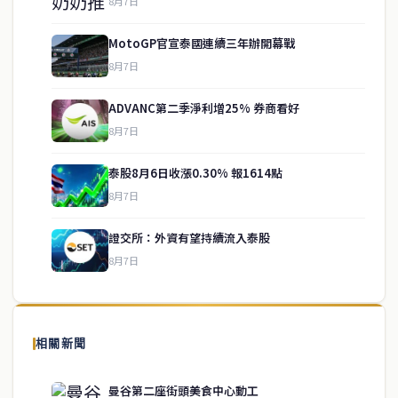
8月7日
MotoGP官宣泰國連續三年辦開幕戰
8月7日
ADVANC第二季淨利增25% 券商看好
8月7日
泰股8月6日收漲0.30% 報1614點
service@thaichinesenews.com
↑ 回到頂端
8月7日
證交所：外資有望持續流入泰股
8月7日
關於我們
泰國中文新聞（TCN）是一家總部設於曼谷的中文新聞媒體，致力於
報導泰國當地政治、經濟、華人社群與社會時事，為在泰華人讀者提
相關新聞
供即時、客觀、多元的中文新聞內容。
曼谷第二座街頭美食中心動工