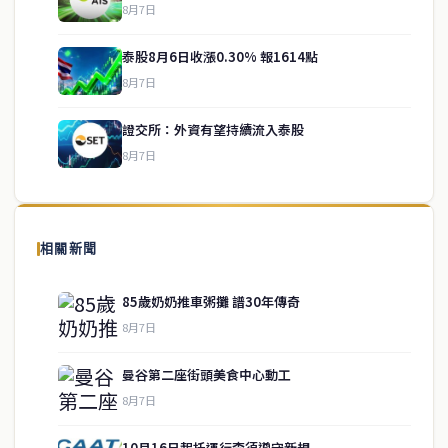
8月7日
泰股8月6日收漲0.30% 報1614點
service@thaichinesenews.com
↑ 回到頂端
8月7日
證交所：外資有望持續流入泰股
8月7日
關於我們
泰國中文新聞（TCN）是一家總部設於曼谷的中文新聞媒體，致力於
報導泰國當地政治、經濟、華人社群與社會時事，為在泰華人讀者提
相關新聞
供即時、客觀、多元的中文新聞內容。
85歲奶奶推車粥攤 譜30年傳奇
8月7日
快速連結
曼谷第二座街頭美食中心動工
即時
工商
8月7日
政治
美食
財經
房地產
10月16日起托運行李須遵守新規