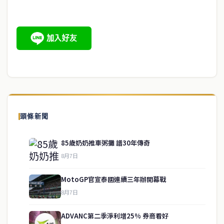
頭條新聞
85歲奶奶推車粥攤 譜30年傳奇
8月7日
MotoGP官宣泰國連續三年辦開幕戰
8月7日
ADVANC第二季淨利增25% 券商看好