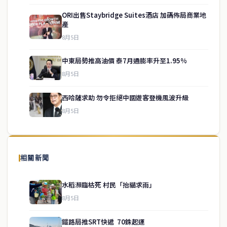
ORI出售Staybridge Suites酒店 加碼佈局商業地
產
8月5日
中東局勢推高油價 泰7月通膨率升至1.95%
service@thaichinesenews.com
↑ 回到頂端
8月5日
西哈薩求助 勿令拒絕中國遊客登機風波升級
8月5日
關於我們
泰國中文新聞（TCN）是一家總部設於曼谷的中文新聞媒體，致力於
報導泰國當地政治、經濟、華人社群與社會時事，為在泰華人讀者提
相關新聞
供即時、客觀、多元的中文新聞內容。
水稻瀕臨枯死 村民「抬貓求雨」
8月5日
快速連結
鐵路局推SRT快遞 70銖起運