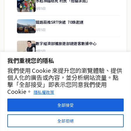
水稻瀕臨枯死 村民「抬貓求雨」
8月5日
快速連結
鐵路局推SRT快遞 70銖起運
即時
工商
8月5日
政治
美食
財經
房地產
數字經濟部攜旅遊部建遊客數據中心
綜合
8月5日
我們重視您的隱私
吞武裡站片區未來將成為醫療區
我們使用 Cookie 來提升您的瀏覽體驗、提供
聯絡資訊
8月5日
個人化的廣告或內容，並分析網站流量。點
擊「全部接受」即表示您同意我們使用
歡迎來信洽詢合作事宜
殺手「睡死病」解析 應及早篩查
Cookie。
或提供新聞線索
隱私權政策
8月5日
service@thaichinesenews.com
全部接受
© 2026 泰國中文新聞 TCN — All Rights Reserved
全部拒絕
THAI CHINESE NEWS