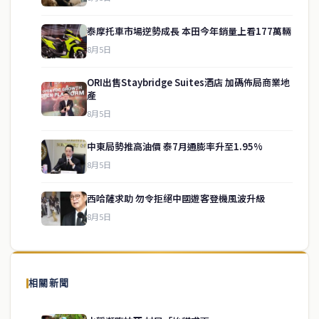
泰摩托車市場逆勢成長 本田今年銷量上看177萬輛
8月5日
ORI出售Staybridge Suites酒店 加碼佈局商業地
產
8月5日
中東局勢推高油價 泰7月通膨率升至1.95%
service@thaichinesenews.com
↑ 回到頂端
8月5日
西哈薩求助 勿令拒絕中國遊客登機風波升級
8月5日
關於我們
泰國中文新聞（TCN）是一家總部設於曼谷的中文新聞媒體，致力於
報導泰國當地政治、經濟、華人社群與社會時事，為在泰華人讀者提
相關新聞
供即時、客觀、多元的中文新聞內容。