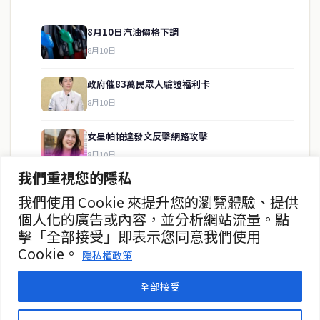
8月10日汽油價格下調
8月10日
快速連結
政府催83萬民眾人驗證福利卡
即時
工商
8月10日
政治
美食
財經
房地產
女星帕帕達發文反擊網路攻擊
綜合
8月10日
我們重視您的隱私
中國遊客騎摩托車失控彎道墜崖 父死女傷
我們使用 Cookie 來提升您的瀏覽體驗、提供
聯絡資訊
8月7日
個人化的廣告或內容，並分析網站流量。點
擊「全部接受」即表示您同意我們使用
歡迎來信洽詢合作事宜
警方逮捕灰產組織頭目 經費流轉近5,500萬銖
Cookie。
或提供新聞線索
隱私權政策
8月7日
service@thaichinesenews.com
全部接受