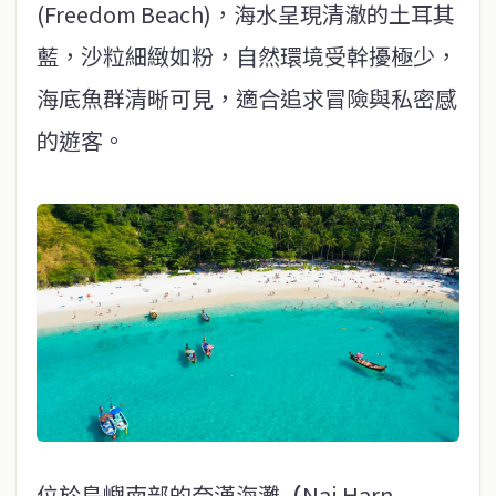
(Freedom Beach)，海水呈現清澈的土耳其
藍，沙粒細緻如粉，自然環境受幹擾極少，
海底魚群清晰可見，適合追求冒險與私密感
的遊客。
位於島嶼南部的奈漢海灘
（
Nai Harn