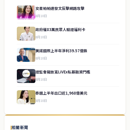
女星帕帕達發文反擊網路攻擊
8月10日
政府催83萬民眾人驗證福利卡
8月10日
美諾國際上半年淨利39.57億銖
8月10日
證監會擬放寬LiVEx私募融資門檻
service@thaichinesenews.com
↑ 回到頂端
8月10日
泰國上半年出口近1,968億美元
8月10日
關於我們
泰國中文新聞（TCN）是一家總部設於曼谷的中文新聞媒體，致力於
報導泰國當地政治、經濟、華人社群與社會時事，為在泰華人讀者提
相關新聞
供即時、客觀、多元的中文新聞內容。