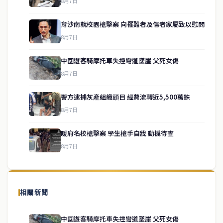
8月7日
育沙南就校園槍擊案 向罹難者及傷者家屬致以慰問
8月7日
中國遊客騎摩托車失控彎道墜崖 父死女傷
8月7日
警方逮捕灰產組織頭目 經費流轉近5,500萬銖
service@thaichinesenews.com
↑ 回到頂端
8月7日
暖府名校槍擊案 學生槍手自戕 動機待查
8月7日
關於我們
泰國中文新聞（TCN）是一家總部設於曼谷的中文新聞媒體，致力於
報導泰國當地政治、經濟、華人社群與社會時事，為在泰華人讀者提
相關新聞
供即時、客觀、多元的中文新聞內容。
中國遊客騎摩托車失控彎道墜崖 父死女傷