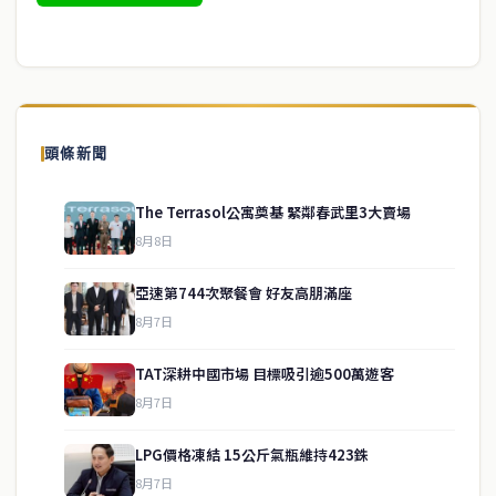
頭條新聞
The Terrasol公寓奠基 緊鄰春武里3大賣場
8月8日
亞速第744次聚餐會 好友高朋滿座
8月7日
TAT深耕中國市場 目標吸引逾500萬遊客
8月7日
LPG價格凍結 15公斤氣瓶維持423銖
service@thaichinesenews.com
↑ 回到頂端
8月7日