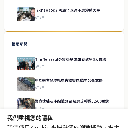
《Khaosod》社論：灰產不應滲透大學
8月7日
關於我們
泰國中文新聞（TCN）是一家總部設於曼谷的中文新聞媒體，致力於
報導泰國當地政治、經濟、華人社群與社會時事，為在泰華人讀者提
相關新聞
供即時、客觀、多元的中文新聞內容。
The Terrasol公寓奠基 緊鄰春武里3大賣場
8月8日
快速連結
中國遊客騎摩托車失控彎道墜崖 父死女傷
即時
工商
8月7日
政治
美食
財經
房地產
警方逮捕灰產組織頭目 經費流轉近5,500萬銖
綜合
8月7日
我們重視您的隱私
暖府名校槍擊案 學生槍手自戕 動機待查
我們使用 Cookie 來提升您的瀏覽體驗、提供