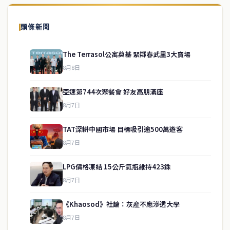
頭條新聞
The Terrasol公寓奠基 緊鄰春武里3大賣場
8月8日
亞速第744次聚餐會 好友高朋滿座
8月7日
TAT深耕中國市場 目標吸引逾500萬遊客
8月7日
LPG價格凍結 15公斤氣瓶維持423銖
service@thaichinesenews.com
↑ 回到頂端
8月7日
《Khaosod》社論：灰產不應滲透大學
8月7日
關於我們