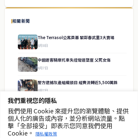
泰國中文新聞（TCN）是一家總部設於曼谷的中文新聞媒體，致力於
報導泰國當地政治、經濟、華人社群與社會時事，為在泰華人讀者提
相關新聞
供即時、客觀、多元的中文新聞內容。
The Terrasol公寓奠基 緊鄰春武里3大賣場
8月8日
快速連結
中國遊客騎摩托車失控彎道墜崖 父死女傷
即時
工商
8月7日
政治
美食
財經
房地產
警方逮捕灰產組織頭目 經費流轉近5,500萬銖
綜合
8月7日
我們重視您的隱私
暖府名校槍擊案 學生槍手自戕 動機待查
我們使用 Cookie 來提升您的瀏覽體驗、提供
聯絡資訊
8月7日
個人化的廣告或內容，並分析網站流量。點
擊「全部接受」即表示您同意我們使用
歡迎來信洽詢合作事宜
暖武里名校發生槍擊案 2死15傷
Cookie。
或提供新聞線索
隱私權政策
8月7日