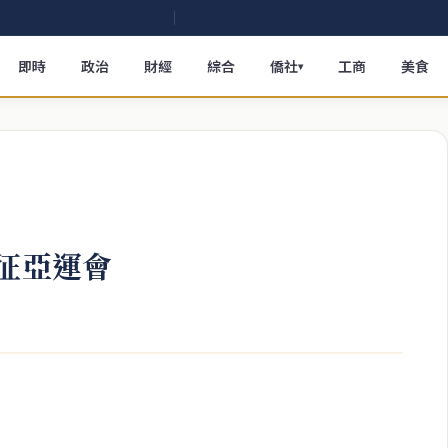
即時
政治
財經
綜合
僑社
工商
美食
▾
出征亞運會