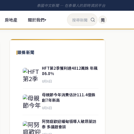
泰國中文新聞 — 在泰華人的即時資訊平台
房地產
關於我們
简
▾
頭條新聞
HFT第2季獲利達4812萬銖 年飆
86.8%
8月6日
母親節今年消費估計111.4億銖
創7年新高
8月6日
阿努庭歡迎緬甸領導人敏昂萊訪
泰 多議題會談