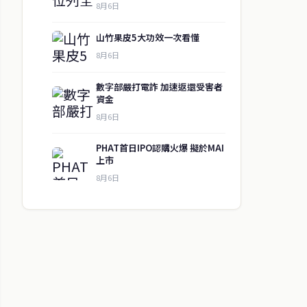
8月6日
山竹果皮5大功效一次看懂
8月6日
數字部嚴打電詐 加速返還受害者
資金
8月6日
PHAT首日IPO認購火爆 擬於MAI
上市
8月6日