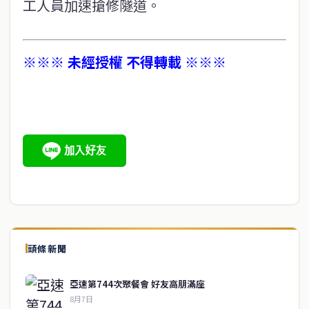
工人員加速搶修隧道。
※※※ 未經授權 不得轉載 ※※※
頭條新聞
亞速第744次聚餐會 好友高朋滿座
8月7日