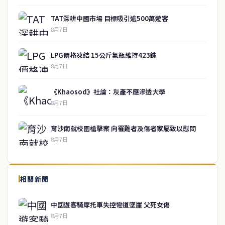
TAT深耕中國市場 目標吸引逾500萬遊客
8月7日
LPG價格凍結 15公斤氣瓶維持423銖
8月7日
《Khaosod》社論：灰產不應滲透大學
8月7日
育沙南就校園槍擊案 向罹難者及傷者家屬致以慰問
8月7日
↑ 回到頂端
service@thaichinesenews.com
相關新聞
關於我們
中國遊客騎摩托車失控彎道墜崖 父死女傷
泰國中文新聞（TCN）是一家總部設於曼谷的中文新聞媒體，致力於
8月7日
報導泰國當地政治、經濟、華人社群與社會時事，為在泰華人讀者提