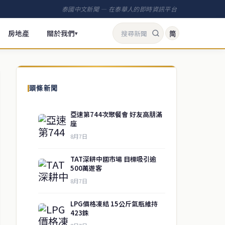
泰國中文新聞 — 在泰華人的即時資訊平台
房地產
關於我們
简
▾
頭條新聞
亞速第744次聚餐會 好友高朋滿
座
8月7日
TAT深耕中國市場 目標吸引逾
500萬遊客
8月7日
LPG價格凍結 15公斤氣瓶維持
423銖