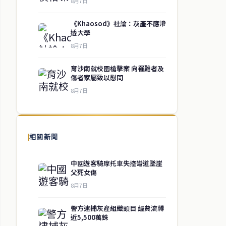
8月7日
《Khaosod》社論：灰產不應滲
透大學
8月7日
育沙南就校園槍擊案 向罹難者及
傷者家屬致以慰問
8月7日
相關新聞
中國遊客騎摩托車失控彎道墜崖
父死女傷
8月7日
警方逮捕灰產組織頭目 經費流轉
近5,500萬銖