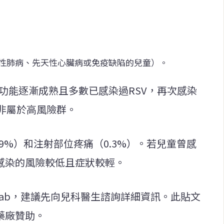
：
慢性肺病、先天性心臟病或免疫缺陷的兒童）。
部功能逐漸成熟且多數已感染過RSV，再次感染
非屬於高風險群。
（0.9%）和注射部位疼痛（0.3%）。若兒童曾感
次感染的風險較低且症狀較輕。
imab，建議先向兒科醫生諮詢詳細資訊。此貼文
藥廠贊助。