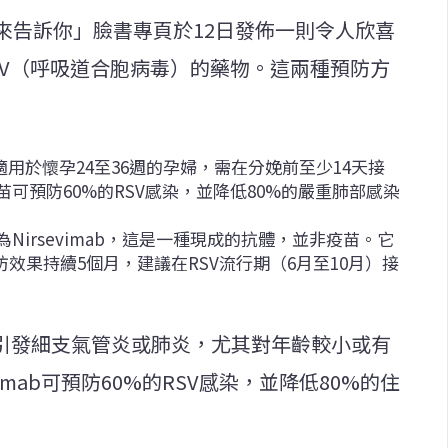
來告訴你」臉書專頁於12日發佈一則令人欣喜
SV（呼吸道合胞病毒）的藥物。這兩種預防方
，適用於懷孕24至36週的孕婦，需在分娩前至少14天接
可預防60%的RSV感染，並降低80%的嚴重肺部感染
irsevimab，這是一種現成的抗體，並非疫苗。它
防效果持續5個月，建議在RSV流行期（6月至10月）接
會引發細支氣管炎或肺炎，尤其對年齡較小或有
imab可預防60%的RSV感染，並降低80%的住