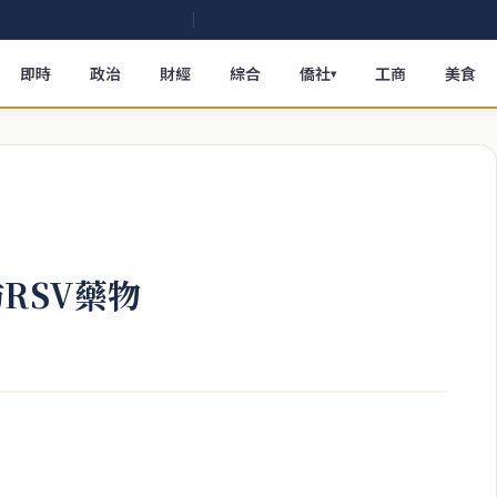
即時
政治
財經
綜合
僑社
工商
美食
▾
RSV藥物