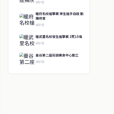
8月7日
暖府名校槍擊案 學生槍手自戕 動
機待查
8月7日
暖武里名校發生槍擊案 2死15傷
8月7日
曼谷第二座街頭美食中心動工
8月7日