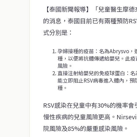
【泰國新聞報導】「兒童醫生摩德
的消息，泰國目前已有兩種預防R
式分別是：
孕婦接種的疫苗：名為Abrysvo
種，以便將抗體傳遞給嬰兒。此疫苗
風險。
直接注射給嬰兒的免疫球蛋白：名為N
能立即阻止RSV病毒進入體內，預
種。
RSV感染在兒童中有30%的機率
慢性疾病的兒童風險更高。Nirsev
院風險及85%的嚴重感染風險。