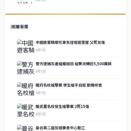
關於我們
泰國中文新聞（TCN）是一家總部設於曼谷的中文新聞媒體，致力於
報導泰國當地政治、經濟、華人社群與社會時事，為在泰華人讀者提
相關新聞
供即時、客觀、多元的中文新聞內容。
中國遊客騎摩托車失控彎道墜崖 父死女傷
8月7日
快速連結
警方逮捕灰產組織頭目 經費流轉近5,500萬銖
即時
工商
8月7日
政治
美食
財經
房地產
暖府名校槍擊案 學生槍手自戕 動機待查
綜合
8月7日
暖武里名校發生槍擊案 2死15傷
聯絡資訊
8月7日
歡迎來信洽詢合作事宜
曼谷第二座街頭美食中心動工