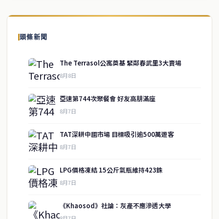
頭條新聞
The Terrasol公寓奠基 緊鄰春武里3大賣場
8月8日
亞速第744次聚餐會 好友高朋滿座
8月7日
TAT深耕中國市場 目標吸引逾500萬遊客
8月7日
LPG價格凍結 15公斤氣瓶維持423銖
service@thaichinesenews.com
↑ 回到頂端
8月7日
《Khaosod》社論：灰產不應滲透大學
8月7日