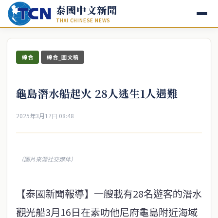
泰國中文新聞
THAI CHINESE NEWS
綜合
綜合_圖文稿
龜島潛水船起火 28人逃生1人遇難
2025年3月17日 08:48
（圖片來源社交媒体）
【泰國新聞報導】一艘載有28名遊客的潛水
觀光船3月16日在素叻他尼府龜島附近海域