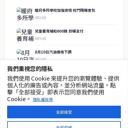
暖府多所學校加強安檢 校門隨機查包
8月10日
快速連結
兒童養育補助600銖 到帳支付
即時
工商
8月10日
政治
美食
財經
房地產
8月10日汽油價格下調
綜合
8月10日
我們重視您的隱私
政府催83萬民眾人驗證福利卡
我們使用 Cookie 來提升您的瀏覽體驗、提供
聯絡資訊
8月10日
個人化的廣告或內容，並分析網站流量。點
擊「全部接受」即表示您同意我們使用
歡迎來信洽詢合作事宜
女星帕帕達發文反擊網路攻擊
Cookie。
或提供新聞線索
隱私權政策
8月10日
service@thaichinesenews.com
全部接受
© 2026 泰國中文新聞 TCN — All Rights Reserved
全部拒絕