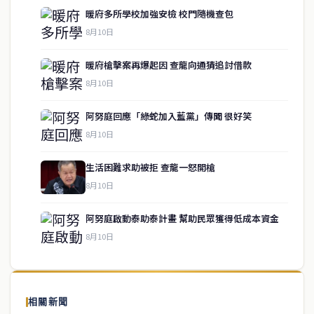
暖府多所學校加強安檢 校門隨機查包
8月10日
暖府槍擊案再爆起因 查龍向通猜追討借款
8月10日
阿努庭回應「綠蛇加入藍黨」傳聞 很好笑
8月10日
生活困難求助被拒 查龍一怒開槍
service@thaichinesenews.com
↑ 回到頂端
8月10日
阿努庭啟動泰助泰計畫 幫助民眾獲得低成本資金
8月10日
關於我們
泰國中文新聞（TCN）是一家總部設於曼谷的中文新聞媒體，致力於
報導泰國當地政治、經濟、華人社群與社會時事，為在泰華人讀者提
相關新聞
供即時、客觀、多元的中文新聞內容。