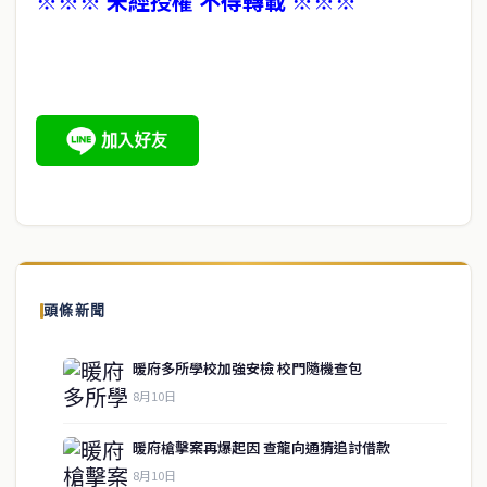
※※※ 未經授權 不得轉載 ※※※
頭條新聞
暖府多所學校加強安檢 校門隨機查包
8月10日
暖府槍擊案再爆起因 查龍向通猜追討借款
8月10日