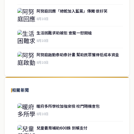
阿努庭回應「綠蛇加入藍黨」傳聞 很好笑
8月10日
生活困難求助被拒 查龍一怒開槍
service@thaichinesenews.com
↑ 回到頂端
8月10日
阿努庭啟動泰助泰計畫 幫助民眾獲得低成本資金
8月10日
關於我們
泰國中文新聞（TCN）是一家總部設於曼谷的中文新聞媒體，致力於
報導泰國當地政治、經濟、華人社群與社會時事，為在泰華人讀者提
相關新聞
供即時、客觀、多元的中文新聞內容。
暖府多所學校加強安檢 校門隨機查包
8月10日
快速連結
兒童養育補助600銖 到帳支付
即時
工商