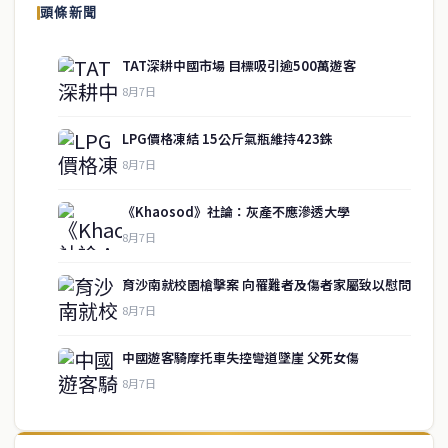
頭條新聞
TAT深耕中國市場 目標吸引逾500萬遊客
8月7日
LPG價格凍結 15公斤氣瓶維持423銖
8月7日
《Khaosod》社論：灰產不應滲透大學
8月7日
育沙南就校園槍擊案 向罹難者及傷者家屬致以慰問
service@thaichinesenews.com
↑ 回到頂端
8月7日
中國遊客騎摩托車失控彎道墜崖 父死女傷
8月7日
關於我們
泰國中文新聞（TCN）是一家總部設於曼谷的中文新聞媒體，致力於