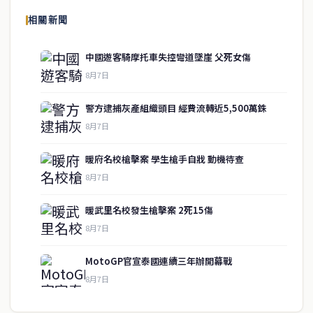
報導泰國當地政治、經濟、華人社群與社會時事，為在泰華人讀者提
相關新聞
供即時、客觀、多元的中文新聞內容。
中國遊客騎摩托車失控彎道墜崖 父死女傷
8月7日
快速連結
警方逮捕灰產組織頭目 經費流轉近5,500萬銖
即時
工商
8月7日
政治
美食
財經
房地產
暖府名校槍擊案 學生槍手自戕 動機待查
綜合
8月7日
暖武里名校發生槍擊案 2死15傷
聯絡資訊
8月7日
歡迎來信洽詢合作事宜
MotoGP官宣泰國連續三年辦開幕戰
或提供新聞線索
8月7日
service@thaichinesenews.com