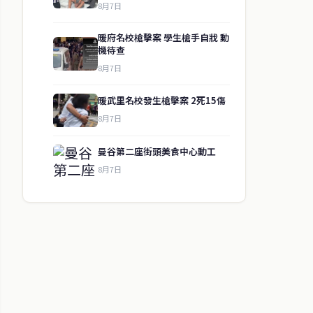
8月7日
暖府名校槍擊案 學生槍手自戕 動
機待查
8月7日
暖武里名校發生槍擊案 2死15傷
8月7日
曼谷第二座街頭美食中心動工
8月7日