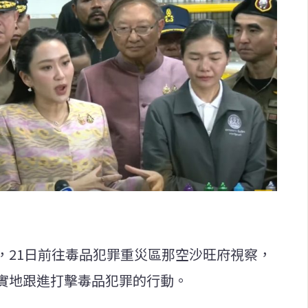
，21日前往毒品犯罪重災區那空沙旺府視察，
實地跟進打擊毒品犯罪的行動。