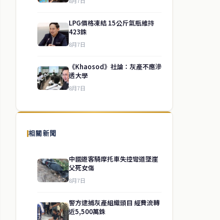
8月7日
LPG價格凍結 15公斤氣瓶維持
423銖
8月7日
《Khaosod》社論：灰產不應滲
透大學
8月7日
相關新聞
中國遊客騎摩托車失控彎道墜崖
父死女傷
8月7日
警方逮捕灰產組織頭目 經費流轉
近5,500萬銖