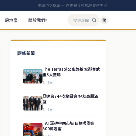
泰國中文新聞 — 在泰華人的即時資訊平台
房地產
關於我們
简
▾
頭條新聞
The Terrasol公寓奠基 緊鄰春武
里3大賣場
8月8日
亞速第744次聚餐會 好友高朋滿
座
8月7日
TAT深耕中國市場 目標吸引逾
500萬遊客