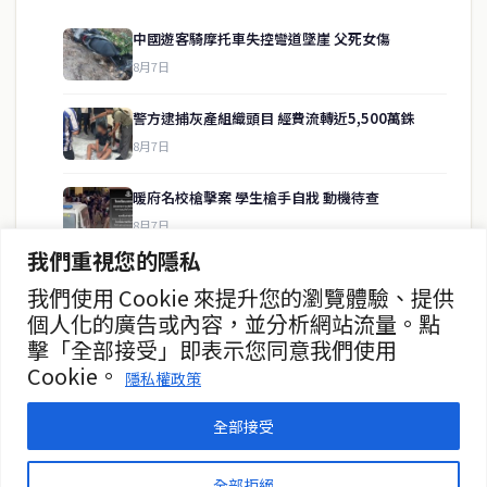
中國遊客騎摩托車失控彎道墜崖 父死女傷
8月7日
快速連結
警方逮捕灰產組織頭目 經費流轉近5,500萬銖
即時
工商
8月7日
政治
美食
財經
房地產
暖府名校槍擊案 學生槍手自戕 動機待查
綜合
8月7日
我們重視您的隱私
暖武里名校發生槍擊案 2死15傷
我們使用 Cookie 來提升您的瀏覽體驗、提供
聯絡資訊
8月7日
個人化的廣告或內容，並分析網站流量。點
擊「全部接受」即表示您同意我們使用
歡迎來信洽詢合作事宜
曼谷第二座街頭美食中心動工
Cookie。
或提供新聞線索
隱私權政策
8月7日
service@thaichinesenews.com
全部接受
© 2026 泰國中文新聞 TCN — All Rights Reserved
全部拒絕