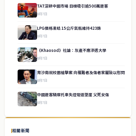
TAT深耕中國市場 目標吸引逾500萬遊客
8月7日
LPG價格凍結 15公斤氣瓶維持423銖
8月7日
《Khaosod》社論：灰產不應滲透大學
8月7日
育沙南就校園槍擊案 向罹難者及傷者家屬致以慰問
service@thaichinesenews.com
↑ 回到頂端
8月7日
中國遊客騎摩托車失控彎道墜崖 父死女傷
8月7日
關於我們
泰國中文新聞（TCN）是一家總部設於曼谷的中文新聞媒體，致力於
報導泰國當地政治、經濟、華人社群與社會時事，為在泰華人讀者提
相關新聞
供即時、客觀、多元的中文新聞內容。