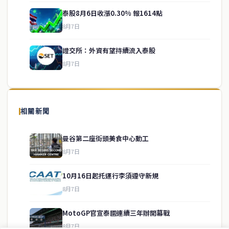
泰股8月6日收漲0.30% 報1614點
service@thaichinesenews.com
↑ 回到頂端
8月7日
證交所：外資有望持續流入泰股
8月7日
關於我們
泰國中文新聞（TCN）是一家總部設於曼谷的中文新聞媒體，致力於
報導泰國當地政治、經濟、華人社群與社會時事，為在泰華人讀者提
相關新聞
供即時、客觀、多元的中文新聞內容。
曼谷第二座街頭美食中心動工
8月7日
快速連結
10月16日起托運行李須遵守新規
即時
工商
8月7日
政治
美食
財經
房地產
MotoGP官宣泰國連續三年辦開幕戰
綜合
8月7日