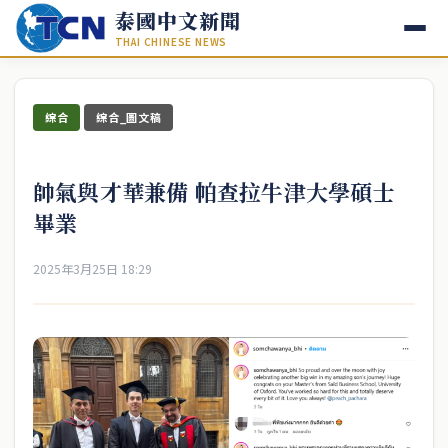
泰國中文新聞
THAI CHINESE NEWS
綜合
綜合_圖文稿
帥氣與才華兼備 帕查拉牛津大學碩士
畢業
2025年3月25日 18:29