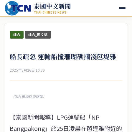
泰國中文新聞
THAI CHINESE NEWS
綜合
綜合_圖文稿
船長疏忽 運輸船撞珊瑚礁擱淺芭堤雅
2025年3月26日 10:39
（圖片來源社交媒体）
【泰國新聞報導】LPG運輸船「NP
Bangpakong」於25日凌晨在芭達雅附近的