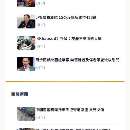
8月7日
LPG價格凍結 15公斤氣瓶維持423銖
8月7日
《Khaosod》社論：灰產不應滲透大學
service@thaichinesenews.com
↑ 回到頂端
8月7日
育沙南就校園槍擊案 向罹難者及傷者家屬致以慰問
8月7日
關於我們
泰國中文新聞（TCN）是一家總部設於曼谷的中文新聞媒體，致力於
報導泰國當地政治、經濟、華人社群與社會時事，為在泰華人讀者提
相關新聞
供即時、客觀、多元的中文新聞內容。
中國遊客騎摩托車失控彎道墜崖 父死女傷
8月7日
快速連結