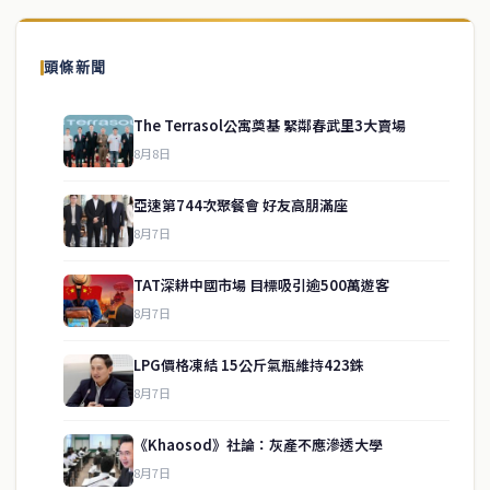
頭條新聞
The Terrasol公寓奠基 緊鄰春武里3大賣場
8月8日
亞速第744次聚餐會 好友高朋滿座
8月7日
TAT深耕中國市場 目標吸引逾500萬遊客
8月7日
LPG價格凍結 15公斤氣瓶維持423銖
service@thaichinesenews.com
↑ 回到頂端
8月7日
《Khaosod》社論：灰產不應滲透大學
8月7日
關於我們