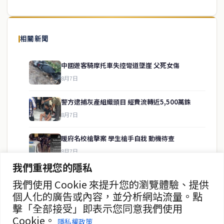
泰國中文新聞（TCN）是一家總部設於曼谷的中文新聞媒體，致力於
報導泰國當地政治、經濟、華人社群與社會時事，為在泰華人讀者提
相關新聞
供即時、客觀、多元的中文新聞內容。
中國遊客騎摩托車失控彎道墜崖 父死女傷
8月7日
快速連結
警方逮捕灰產組織頭目 經費流轉近5,500萬銖
即時
工商
8月7日
政治
美食
財經
房地產
暖府名校槍擊案 學生槍手自戕 動機待查
綜合
8月7日
我們重視您的隱私
暖武里名校發生槍擊案 2死15傷
我們使用 Cookie 來提升您的瀏覽體驗、提供
聯絡資訊
8月7日
個人化的廣告或內容，並分析網站流量。點
擊「全部接受」即表示您同意我們使用
歡迎來信洽詢合作事宜
曼谷第二座街頭美食中心動工
Cookie。
或提供新聞線索
隱私權政策