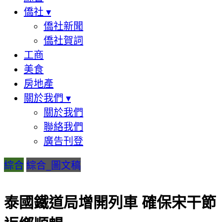
僑社
▾
僑社新聞
僑社賀詞
工商
美食
房地產
關於我們
▾
關於我們
聯絡我們
廣告刊登
綜合
綜合_圖文稿
泰國鐵道局增開列車 確保宋干節