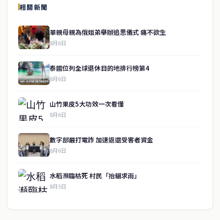
相關新聞
關於我們
單親母親為俄姐弟舉辦追思儀式 痛不欲生
泰國中文新聞（TCN）是一家總部設於曼谷的中文新聞媒體，致力於
8月6日
報導泰國當地政治、經濟、華人社群與社會時事，為在泰華人讀者提
供即時、客觀、多元的中文新聞內容。
泰國位列全球退休目的地排行榜第4
8月6日
快速連結
山竹果皮5大功效一次看懂
即時
工商
8月6日
政治
美食
財經
房地產
數字部嚴打電詐 加速返還受害者資金
綜合
8月6日
聯絡資訊
水稻瀕臨枯死 村民「抬貓求雨」
歡迎來信洽詢合作事宜
8月5日
或提供新聞線索
service@thaichinesenews.com