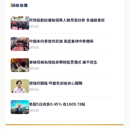
頭條新聞
阿努庭歡迎緬甸領導人敏昂萊訪泰 多議題會談
8月6日
中國未向柬提供武器 高度重視中泰關係
8月6日
單親母親為俄姐弟舉辦追思儀式 痛不欲生
8月6日
總理府闢謠 呼籲各部長安心履職
8月6日
泰股5日收跌0.45% 收1609.78點
8月6日
↑ 回到頂端
service@thaichinesenews.com