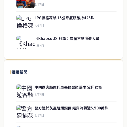
8月7日
LPG價格凍結 15公斤氣瓶維持423銖
service@thaichinesenews.com
↑ 回到頂端
8月7日
《Khaosod》社論：灰產不應滲透大學
8月7日
關於我們
泰國中文新聞（TCN）是一家總部設於曼谷的中文新聞媒體，致力於
報導泰國當地政治、經濟、華人社群與社會時事，為在泰華人讀者提
相關新聞
供即時、客觀、多元的中文新聞內容。
中國遊客騎摩托車失控彎道墜崖 父死女傷
8月7日
快速連結
警方逮捕灰產組織頭目 經費流轉近5,500萬銖
即時
工商
8月7日
政治
美食
財經
房地產