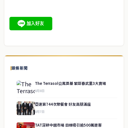
頭條新聞
The Terrasol公寓奠基 緊鄰春武里3大賣場
8月8日
亞速第744次聚餐會 好友高朋滿座
8月7日
TAT深耕中國市場 目標吸引逾500萬遊客