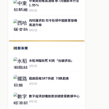
中東局勢推高油價 泰7月通膨率升至
1.95%
8月5日
西哈薩求助 勿令拒絕中國遊客登機
風波升級
8月5日
相關新聞
水稻瀕臨枯死 村民「抬貓求雨」
8月5日
鐵路局推SRT快遞 70銖起運
8月5日
數字經濟部攜旅遊部建遊客數據中心
8月5日