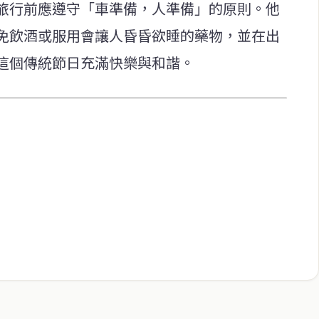
旅行前應遵守「車準備，人準備」的原則。他
免飲酒或服用會讓人昏昏欲睡的藥物，並在出
這個傳統節日充滿快樂與和諧。
快速連結
致力於報導
即時
工商
提供即
政治
美食
財經
房地產
綜合