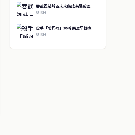
吞武裡站片區未來將成為醫療區
8月5日
殺手「睡死病」解析 應及早篩查
8月5日
↑ 回到頂端
聯絡資訊
歡迎來信洽詢合作事宜
或提供新聞線索
service@thaichinesenews.com