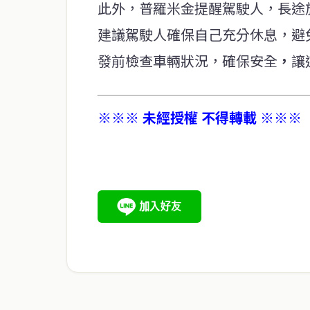
此外，普羅米金提醒駕駛人，長途
建議駕駛人確保自己充分休息，避
發前檢查車輛狀況，確保安全
，
讓
※※※ 未經授權 不得轉載 ※※※
service@thaichinesenews.com
關於我們
泰國中文新聞（TCN）是一家總部設於曼谷的中文新聞媒體，
泰國當地政治、經濟、華人社群與社會時事，為在泰華人讀者
時、客觀、多元的中文新聞內容。