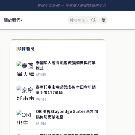
泰國中文新聞 — 在泰華人的即時資訊平台
關於我們
简
▾
頭條新聞
泰國單人經濟崛起 改變消費與商業
模式
8月5日
泰摩托車市場逆勢成長 本田今年銷
量上看177萬輛
8月5日
ORI出售Staybridge Suites酒店 加
碼佈局商業地產
8月5日