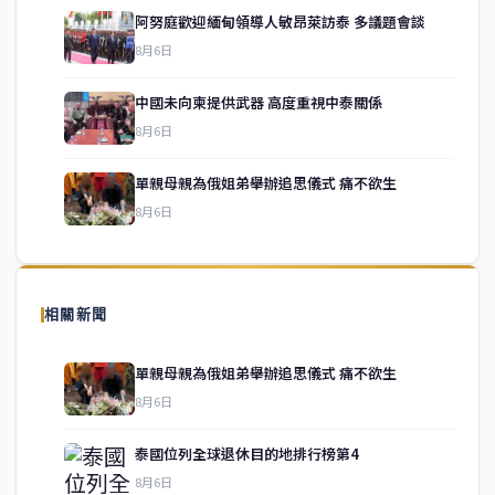
阿努庭歡迎緬甸領導人敏昂萊訪泰 多議題會談
8月6日
中國未向柬提供武器 高度重視中泰關係
service@thaichinesenews.com
↑ 回到頂端
8月6日
單親母親為俄姐弟舉辦追思儀式 痛不欲生
8月6日
關於我們
泰國中文新聞（TCN）是一家總部設於曼谷的中文新聞媒體，致力於
報導泰國當地政治、經濟、華人社群與社會時事，為在泰華人讀者提
相關新聞
供即時、客觀、多元的中文新聞內容。
單親母親為俄姐弟舉辦追思儀式 痛不欲生
8月6日
快速連結
泰國位列全球退休目的地排行榜第4
即時
工商
8月6日