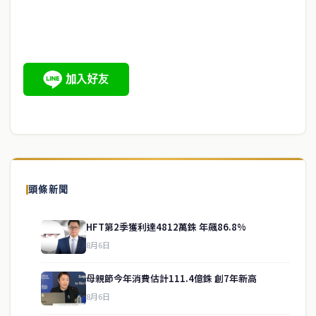
頭條新聞
HFT第2季獲利達4812萬銖 年飆86.8%
8月6日
母親節今年消費估計111.4億銖 創7年新高
8月6日