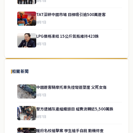
8月7日
TAT深耕中國市場 目標吸引逾500萬遊客
service@thaichinesenews.com
↑ 回到頂端
8月7日
LPG價格凍結 15公斤氣瓶維持423銖
8月7日
關於我們
泰國中文新聞（TCN）是一家總部設於曼谷的中文新聞媒體，致力於
報導泰國當地政治、經濟、華人社群與社會時事，為在泰華人讀者提
相關新聞
供即時、客觀、多元的中文新聞內容。
中國遊客騎摩托車失控彎道墜崖 父死女傷
8月7日
快速連結
警方逮捕灰產組織頭目 經費流轉近5,500萬銖
即時
工商
8月7日
政治
美食
財經
房地產
暖府名校槍擊案 學生槍手自戕 動機待查